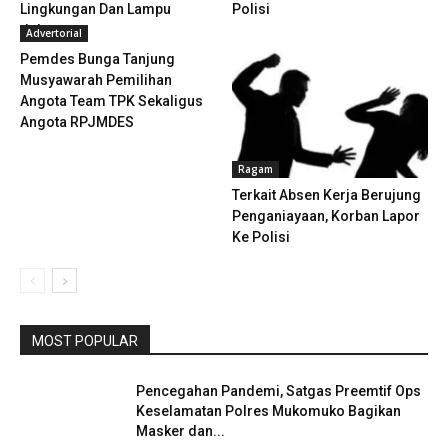
Lingkungan Dan Lampu
Polisi
Jalan...
Advertorial
Pemdes Bunga Tanjung
Musyawarah Pemilihan
Angota Team TPK Sekaligus
Angota RPJMDES
Ragam
Terkait Absen Kerja Berujung
Penganiayaan, Korban Lapor
Ke Polisi
MOST POPULAR
Pencegahan Pandemi, Satgas Preemtif Ops
Keselamatan Polres Mukomuko Bagikan
Masker dan...