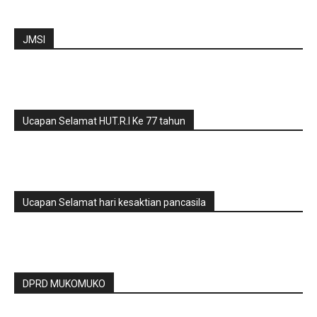
JMSI
Ucapan Selamat HUT.R.I Ke 77 tahun
Ucapan Selamat hari kesaktian pancasila
DPRD MUKOMUKO