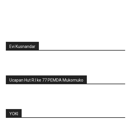
Evi Kusnandar
Ucapan Hut R.I ke 77 PEMDA Mukomuko
YOKI