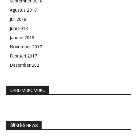
September 2018
Agustus 2018
Juli 2018
Juni 2018
Januari 2018
November 2017
Februari 2017
Desember 202
DPRD MUKOMUKO
Mendukung Program Pemerinta, Desa Tanjung
Raman Adakan Vaksinisasi Massal Secara
Gratis
LATEST NEWS
redaksi
-
November 19, 2021
0