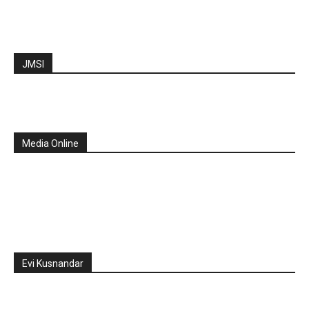
JMSI
Media Online
Evi Kusnandar