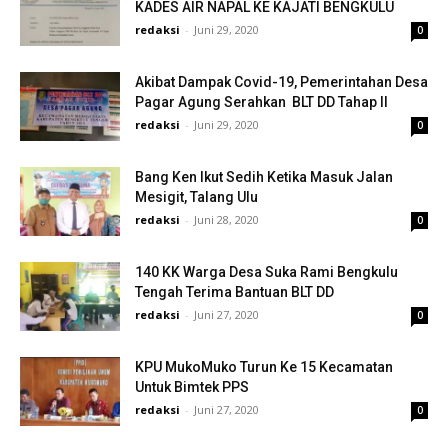
KADES AIR NAPAL KE KAJATI BENGKULU
redaksi
-
Juni 29, 2020
0
Akibat Dampak Covid-19, Pemerintahan Desa
Pagar Agung Serahkan BLT DD Tahap II
redaksi
-
Juni 29, 2020
0
Bang Ken Ikut Sedih Ketika Masuk Jalan
Mesigit, Talang Ulu
redaksi
-
Juni 28, 2020
0
140 KK Warga Desa Suka Rami Bengkulu
Tengah Terima Bantuan BLT DD
redaksi
-
Juni 27, 2020
0
KPU MukoMuko Turun Ke 15 Kecamatan
Untuk Bimtek PPS
redaksi
-
Juni 27, 2020
0