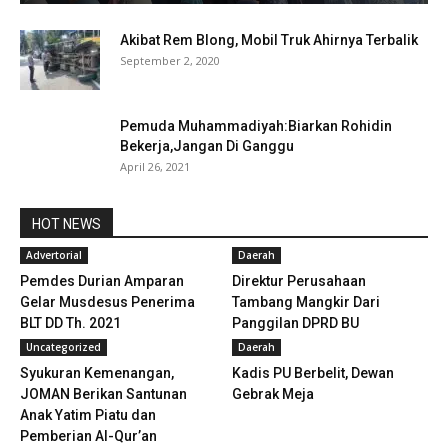
Akibat Rem Blong, Mobil Truk Ahirnya Terbalik
September 2, 2020
Pemuda Muhammadiyah:Biarkan Rohidin
Bekerja,Jangan Di Ganggu
April 26, 2021
HOT NEWS
Advertorial
Daerah
Pemdes Durian Amparan
Direktur Perusahaan
Gelar Musdesus Penerima
Tambang Mangkir Dari
BLT DD Th. 2021
Panggilan DPRD BU
Uncategorized
Daerah
Syukuran Kemenangan,
Kadis PU Berbelit, Dewan
JOMAN Berikan Santunan
Gebrak Meja
Anak Yatim Piatu dan
Pemberian Al-Qur’an