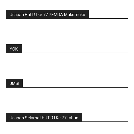
Ucapan Hut R.I ke 77 PEMDA Mukomuko
YOKI
JMSI
Ucapan Selamat HUT.R.I Ke 77 tahun