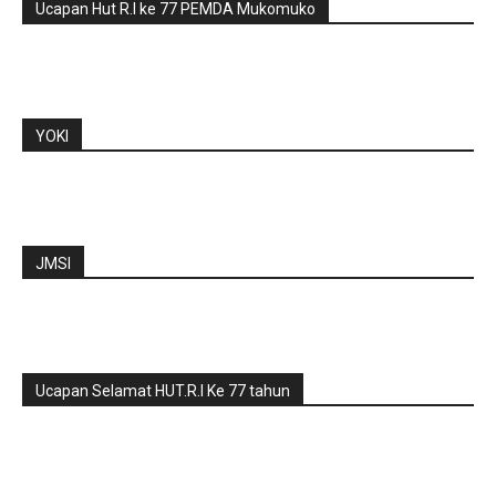
Ucapan Hut R.I ke 77 PEMDA Mukomuko
YOKI
JMSI
Ucapan Selamat HUT.R.I Ke 77 tahun