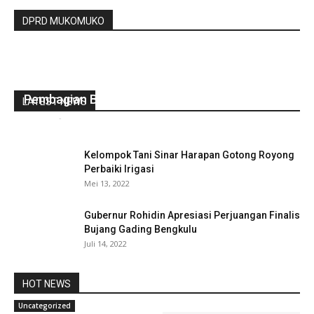
DPRD MUKOMUKO
Musyawara Pra Pelaksana Titik Nol Dan
Pembagian Blt DD Desa Air Baus Dua
LATEST NEWS
redaksi
-
Mei 24, 2021
0
Kelompok Tani Sinar Harapan Gotong Royong
Perbaiki Irigasi
Mei 13, 2022
Gubernur Rohidin Apresiasi Perjuangan Finalis
Bujang Gading Bengkulu
Juli 14, 2022
HOT NEWS
Uncategorized