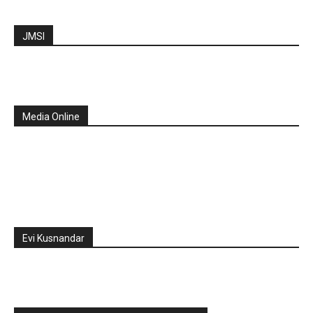
JMSI
Media Online
Evi Kusnandar