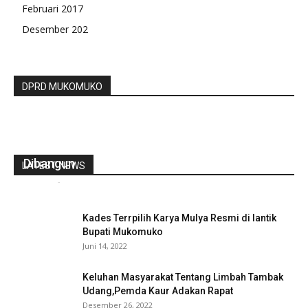
Februari 2017
Desember 202
DPRD MUKOMUKO
Akses Jalan Tunggang – Tambang Saweah
Dikeluhkan Warga, M Gustiadi : Insyaallah Akan
Dibangun
LATEST NEWS
redaksi
-
Februari 22, 2021
0
Kades Terrpilih Karya Mulya Resmi di lantik
Bupati Mukomuko
Juni 14, 2022
Keluhan Masyarakat Tentang Limbah Tambak
Udang,Pemda Kaur Adakan Rapat
Desember 26, 2022