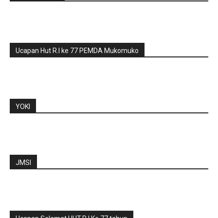
Ucapan Hut R.I ke 77 PEMDA Mukomuko
YOKI
JMSI