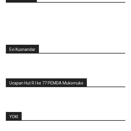
Evi Kusnandar
Ucapan Hut R.I ke 77 PEMDA Mukomuko
YOKI