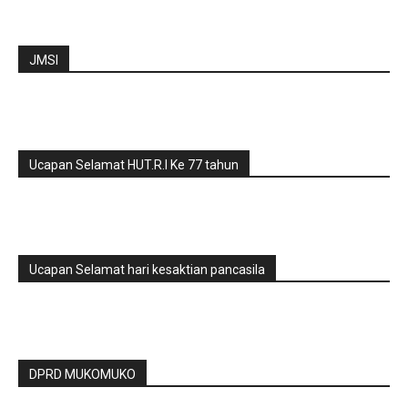
JMSI
Ucapan Selamat HUT.R.I Ke 77 tahun
Ucapan Selamat hari kesaktian pancasila
DPRD MUKOMUKO