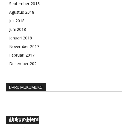
September 2018
Agustus 2018
Juli 2018
Juni 2018
Januari 2018
November 2017
Februari 2017
Desember 202
DPRD MUKOMUKO
Ketua Wakomindo di Wakikan Ketua Bidang
Hukum Membuka Pengelaran Wayang Kulit
LATEST NEWS
redaksi
-
November 27, 2022
0