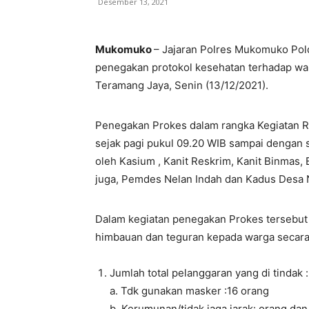
Desember 13, 2021
Mukomuko
– Jajaran Polres Mukomuko Pol
penegakan protokol kesehatan terhadap war
Teramang Jaya, Senin (13/12/2021).
Penegakan Prokes dalam rangka Kegiatan Ru
sejak pagi pukul 09.20 WIB sampai dengan 
oleh Kasium , Kanit Reskrim, Kanit Binmas,
juga, Pemdes Nelan Indah dan Kadus Desa 
Dalam kegiatan penegakan Prokes tersebu
himbauan dan teguran kepada warga secara 
Jumlah total pelanggaran yang di tindak :
a. Tdk gunakan masker :16 orang
b. Kerumunan/tidak jaga jarak: orang dan