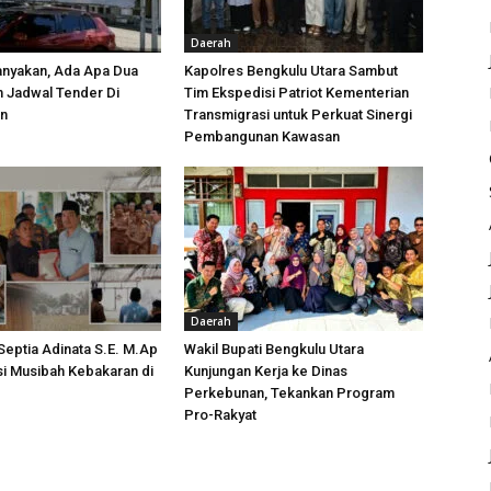
Daerah
anyakan, Ada Apa Dua
Kapolres Bengkulu Utara Sambut
h Jadwal Tender Di
Tim Ekspedisi Patriot Kementerian
an
Transmigrasi untuk Perkuat Sinergi
Pembangunan Kawasan
Daerah
 Septia Adinata S.E. M.Ap
Wakil Bupati Bengkulu Utara
si Musibah Kebakaran di
Kunjungan Kerja ke Dinas
i
Perkebunan, Tekankan Program
Pro-Rakyat