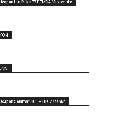
Ucapan Hut R.I ke 77 PEMDA Mukomuko
YOKI
JMSI
Ucapan Selamat HUT.R.I Ke 77 tahun