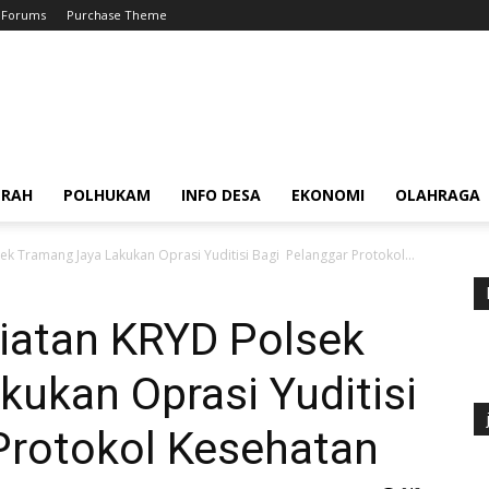
Forums
Purchase Theme
ERAH
POLHUKAM
INFO DESA
EKONOMI
OLAHRAGA
ek Tramang Jaya Lakukan Oprasi Yuditisi Bagi Pelanggar Protokol...
iatan KRYD Polsek
ukan Oprasi Yuditisi
Protokol Kesehatan