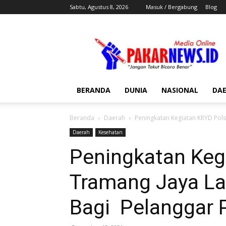
Sabtu, Agustus 8, 2026
Masuk / Bergabung
Blog
Pakar
News
BERANDA
DUNIA
NASIONAL
DA
Beranda
Daerah
Peningkatan Kegiatan KRYD Pols
Daerah
Kesehatan
Peningkatan Keg
Tramang Jaya Lak
Bagi Pelanggar 