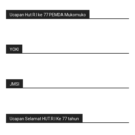
Ucapan Hut R.I ke 77 PEMDA Mukomuko
YOKI
JMSI
Ucapan Selamat HUT.R.I Ke 77 tahun