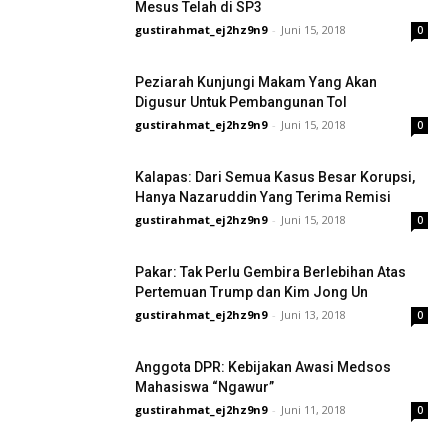
Mesus Telah di SP3
gustirahmat_ej2hz9n9
-
Juni 15, 2018
0
Peziarah Kunjungi Makam Yang Akan
Digusur Untuk Pembangunan Tol
gustirahmat_ej2hz9n9
-
Juni 15, 2018
0
Kalapas: Dari Semua Kasus Besar Korupsi,
Hanya Nazaruddin Yang Terima Remisi
gustirahmat_ej2hz9n9
-
Juni 15, 2018
0
Pakar: Tak Perlu Gembira Berlebihan Atas
Pertemuan Trump dan Kim Jong Un
gustirahmat_ej2hz9n9
-
Juni 13, 2018
0
Anggota DPR: Kebijakan Awasi Medsos
Mahasiswa “Ngawur”
gustirahmat_ej2hz9n9
-
Juni 11, 2018
0