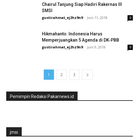
Chairul Tanjung Siap Hadiri Rakernas III
SMSI
gustirahmat_ej2hz9n9
-
Juni 11, 2018
0
Hikmahanto: Indonesia Harus
Memperjuangkan 5 Agenda di DK-PBB
gustirahmat_ej2hz9n9
-
Juni 9, 2018
0
1
2
3
Pemimpin Redaksi Pakarnews.id
jmsi