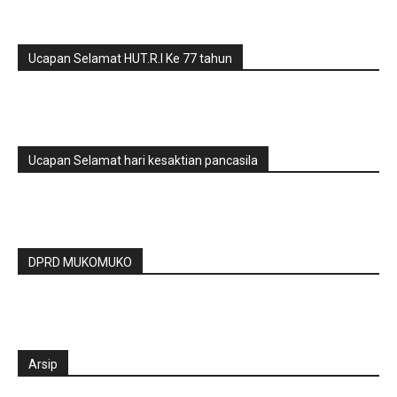
Ucapan Selamat HUT.R.I Ke 77 tahun
Ucapan Selamat hari kesaktian pancasila
DPRD MUKOMUKO
Arsip