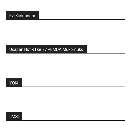
Evi Kusnandar
Ucapan Hut R.I ke 77 PEMDA Mukomuko
YOKI
JMSI