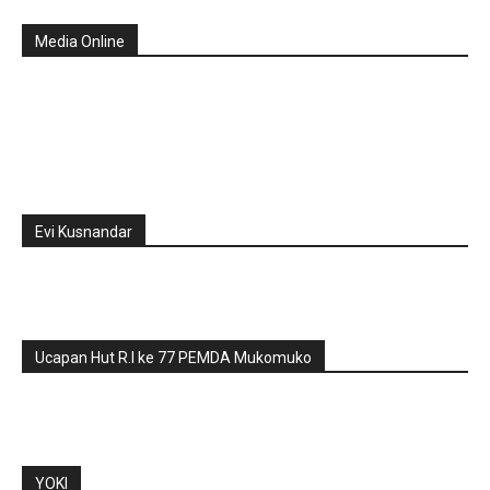
Media Online
Evi Kusnandar
Ucapan Hut R.I ke 77 PEMDA Mukomuko
YOKI