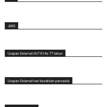
JMSI
Ucapan Selamat HUT.R.I Ke 77 tahun
Ucapan Selamat hari kesaktian pancasila