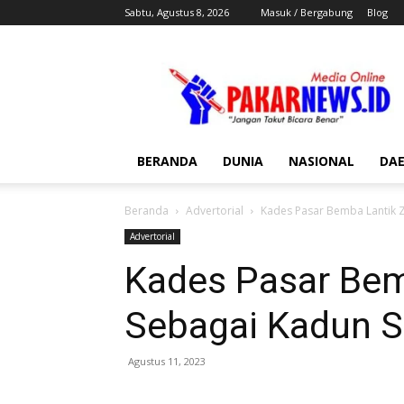
Sabtu, Agustus 8, 2026
Masuk / Bergabung
Blog
Pakar
News
BERANDA
DUNIA
NASIONAL
DA
Beranda
Advertorial
Kades Pasar Bemba Lantik 
Advertorial
Kades Pasar Be
Sebagai Kadun S
Agustus 11, 2023