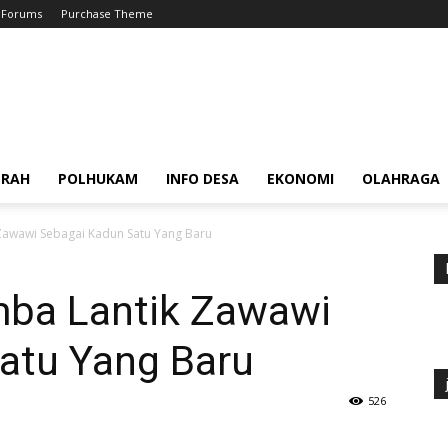
Forums
Purchase Theme
ERAH
POLHUKAM
INFO DESA
EKONOMI
OLAHRAGA
Zawawi Sebagai Kadun Satu Yang Baru
mba Lantik Zawawi
atu Yang Baru
526