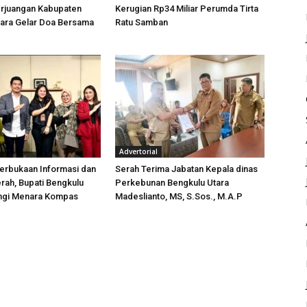
rjuangan Kabupaten
Kerugian Rp34 Miliar Perumda Tirta
tara Gelar Doa Bersama
Ratu Samban
Advertorial
erbukaan Informasi dan
Serah Terima Jabatan Kepala dinas
rah, Bupati Bengkulu
Perkebunan Bengkulu Utara
ungi Menara Kompas
Madeslianto, MS, S.Sos., M.A.P