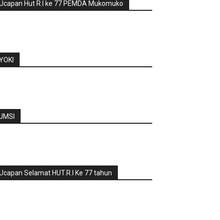
Ucapan Hut R.I ke 77 PEMDA Mukomuko
YOKI
JMSI
Ucapan Selamat HUT.R.I Ke 77 tahun