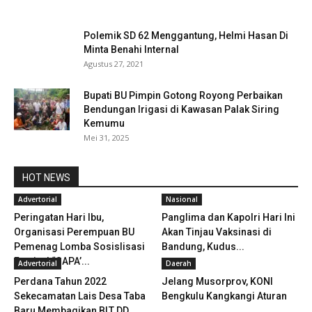
Polemik SD 62 Menggantung, Helmi Hasan Di
Minta Benahi Internal
Agustus 27, 2021
Bupati BU Pimpin Gotong Royong Perbaikan
Bendungan Irigasi di Kawasan Palak Siring
Kemumu
Mei 31, 2025
HOT NEWS
Advertorial
Nasional
Peringatan Hari Ibu,
Panglima dan Kapolri Hari Ini
Organisasi Perempuan BU
Akan Tinjau Vaksinasi di
Pemenag Lomba Sosislisasi
Bandung, Kudus...
Festival “SAPA’...
Advertorial
Daerah
Perdana Tahun 2022
Jelang Musorprov, KONI
Sekecamatan Lais Desa Taba
Bengkulu Kangkangi Aturan
Baru Membagikan BLT DD