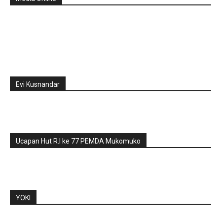
Evi Kusnandar
Ucapan Hut R.I ke 77 PEMDA Mukomuko
YOKI