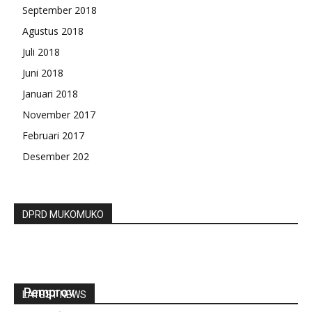
September 2018
Agustus 2018
Juli 2018
Juni 2018
Januari 2018
November 2017
Februari 2017
Desember 202
DPRD MUKOMUKO
Gubernur Rohidin Fasilitasi BPJS Non PNS
Pemprov
LATEST NEWS
redaksi
-
Juni 15, 2021
0