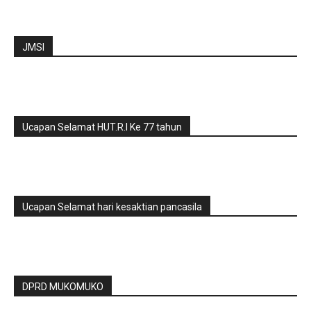
JMSI
Ucapan Selamat HUT.R.I Ke 77 tahun
Ucapan Selamat hari kesaktian pancasila
DPRD MUKOMUKO