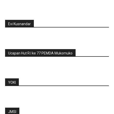
Evi Kusnandar
Ucapan Hut R.I ke 77 PEMDA Mukomuko
YOKI
JMSI