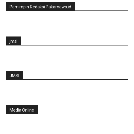
Pemimpin Redaksi Pakarnews.id
jmsi
JMSI
Media Online