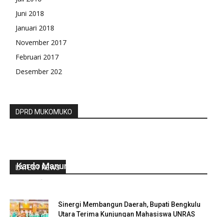
Juni 2018
Januari 2018
November 2017
Februari 2017
Desember 202
DPRD MUKOMUKO
Pemuda Muhammadiyah Minta Bupati BU Ganti
Kardo Manurung
LATEST NEWS
redaksi
-
Juli 25, 2022
0
Sinergi Membangun Daerah, Bupati Bengkulu
Utara Terima Kunjungan Mahasiswa UNRAS