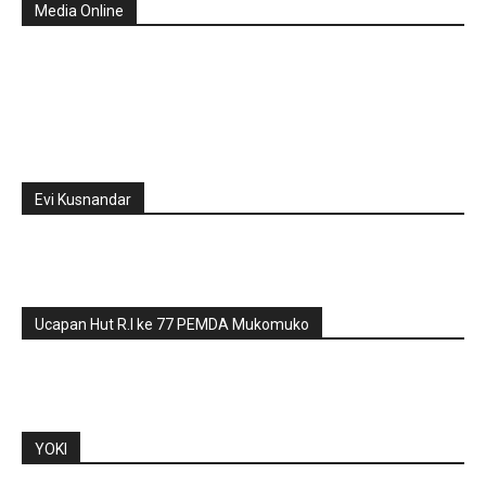
Media Online
Evi Kusnandar
Ucapan Hut R.I ke 77 PEMDA Mukomuko
YOKI