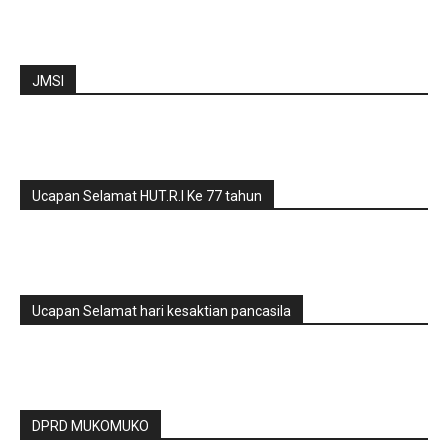
JMSI
Ucapan Selamat HUT.R.I Ke 77 tahun
Ucapan Selamat hari kesaktian pancasila
DPRD MUKOMUKO