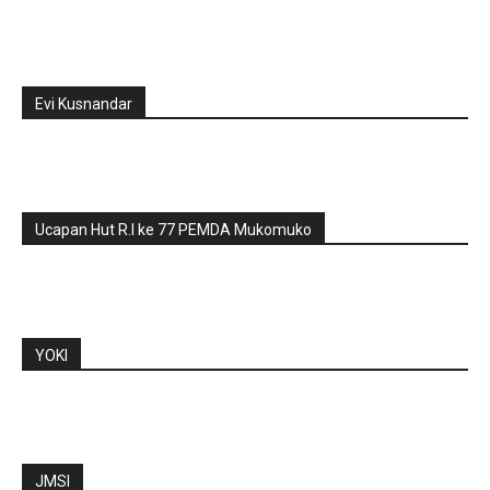
Evi Kusnandar
Ucapan Hut R.I ke 77 PEMDA Mukomuko
YOKI
JMSI