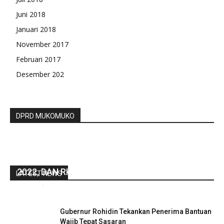
Juni 2018
Januari 2018
November 2017
Februari 2017
Desember 202
DPRD MUKOMUKO
PEMERINTAHAN DESA PONDOK KOPI
LAKSANA KAN PERUBAHAN APBDES TAHUN
2022, DAN RKPBDES TAHUN 2023
LATEST NEWS
redaksi
-
Agustus 8, 2022
0
Gubernur Rohidin Tekankan Penerima Bantuan
Wajib Tepat Sasaran