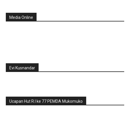
Media Online
Evi Kusnandar
Ucapan Hut R.I ke 77 PEMDA Mukomuko