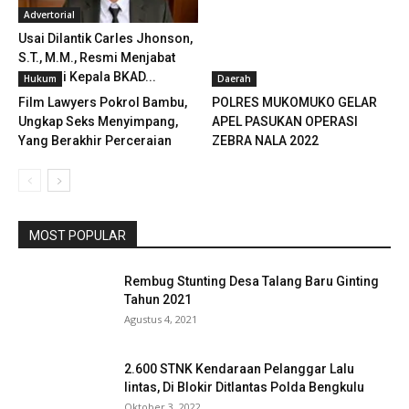
Advertorial
Usai Dilantik Carles Jhonson,
S.T., M.M., Resmi Menjabat
sebagai Kepala BKAD...
Hukum
Daerah
Film Lawyers Pokrol Bambu,
POLRES MUKOMUKO GELAR
Ungkap Seks Menyimpang,
APEL PASUKAN OPERASI
Yang Berakhir Perceraian
ZEBRA NALA 2022
MOST POPULAR
Rembug Stunting Desa Talang Baru Ginting
Tahun 2021
Agustus 4, 2021
2.600 STNK Kendaraan Pelanggar Lalu
lintas, Di Blokir Ditlantas Polda Bengkulu
Oktober 3, 2022