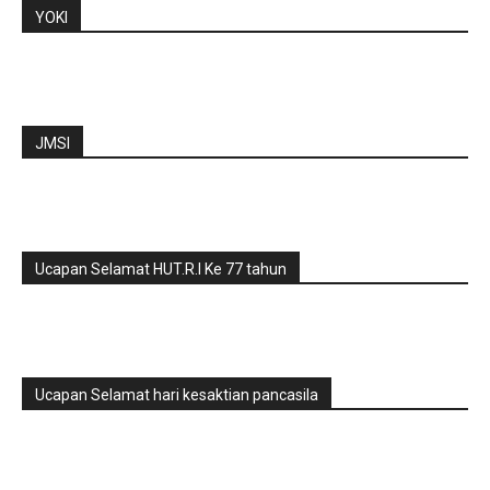
YOKI
JMSI
Ucapan Selamat HUT.R.I Ke 77 tahun
Ucapan Selamat hari kesaktian pancasila