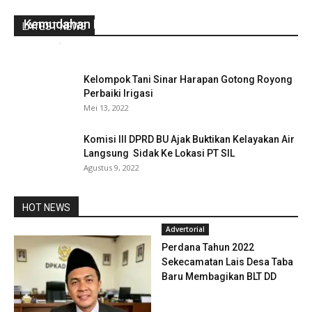
Bulan Ramadhan, ANDI SERVICE Berikan
Kemudahan Perbaiki Elektronik
LATEST NEWS
redaksi
-
April 5, 2021
0
Kelompok Tani Sinar Harapan Gotong Royong
Perbaiki Irigasi
Mei 13, 2022
Komisi III DPRD BU Ajak Buktikan Kelayakan Air
Langsung Sidak Ke Lokasi PT SIL
Agustus 9, 2022
HOT NEWS
Advertorial
Perdana Tahun 2022
Sekecamatan Lais Desa Taba
Baru Membagikan BLT DD