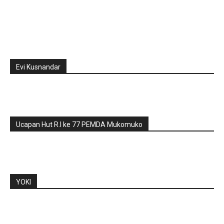
Evi Kusnandar
Ucapan Hut R.I ke 77 PEMDA Mukomuko
YOKI