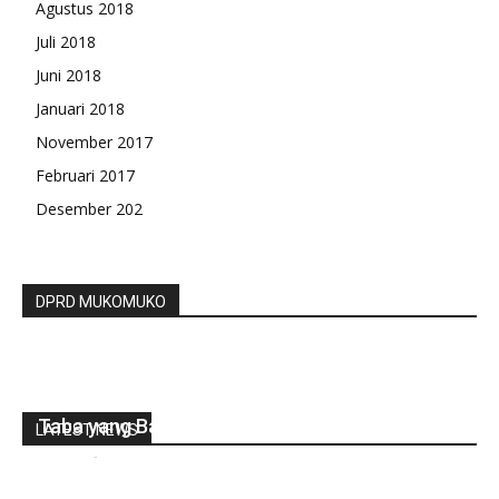
Agustus 2018
Juli 2018
Juni 2018
Januari 2018
November 2017
Februari 2017
Desember 202
DPRD MUKOMUKO
Perangkat Desa Taba Baru Beri Ucapan
Selamat Kepada Ratno Sebagai Kades Desa
Taba yang Baru Dilantik
LATEST NEWS
redaksi
-
Juli 29, 2022
0