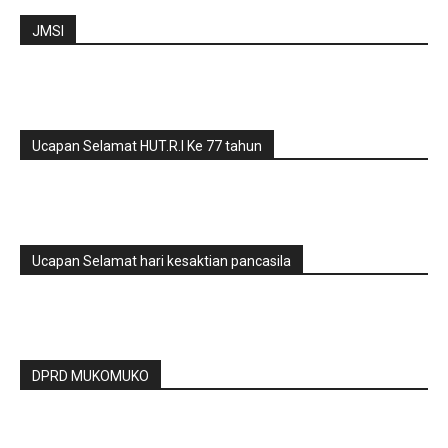
JMSI
Ucapan Selamat HUT.R.I Ke 77 tahun
Ucapan Selamat hari kesaktian pancasila
DPRD MUKOMUKO