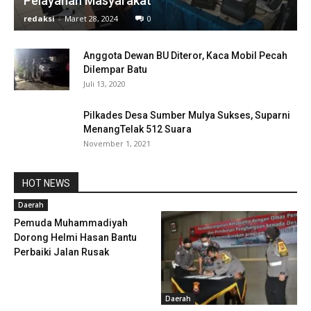
Pelayanan Masyarakat
redaksi
-
Maret 28, 2024
0
Anggota Dewan BU Diteror, Kaca Mobil Pecah
Dilempar Batu
Juli 13, 2020
Pilkades Desa Sumber Mulya Sukses, Suparni
MenangTelak 512 Suara
November 1, 2021
HOT NEWS
Daerah
Pemuda Muhammadiyah
Dorong Helmi Hasan Bantu
Perbaiki Jalan Rusak
Daerah