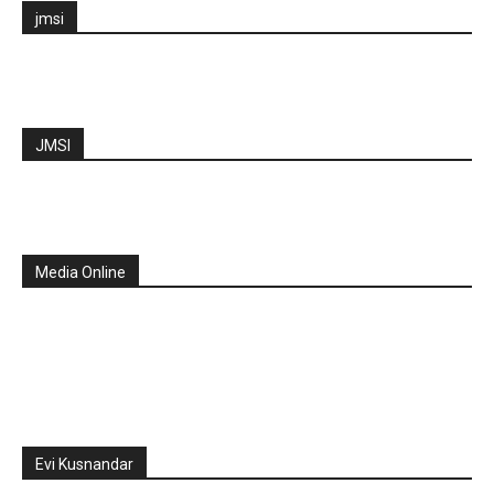
jmsi
JMSI
Media Online
Evi Kusnandar