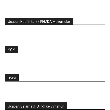
Ucapan Hut R.I ke 77 PEMDA Mukomuko
YOKI
JMSI
Ucapan Selamat HUT.R.I Ke 77 tahun