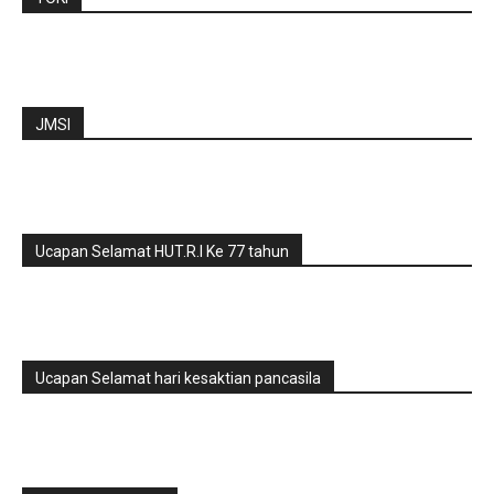
JMSI
Ucapan Selamat HUT.R.I Ke 77 tahun
Ucapan Selamat hari kesaktian pancasila