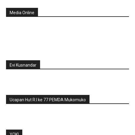
Media Online
Evi Kusnandar
Ucapan Hut R.I ke 77 PEMDA Mukomuko
YOKI