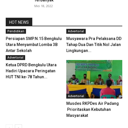
Mei 18, 2022
HOT NEWS
Pendidikan
Advertorial
Persiapan SMP.N.15 Bengkulu
Musyawara Pra Pelaksana DD
Utara Menyambut Lomba 3B
Tahap Dua Dan Titik Nol Jalan
Antar Sekolah
Lingkungan...
Advertorial
Ketua DPRD Bengkulu Utara
Hadiri Upacara Peringatan
HUT TNI ke-78 Tahun...
Advertorial
Musdes RKPDes Air Padang
Prioritaskan Kebutuhan
Masyarakat