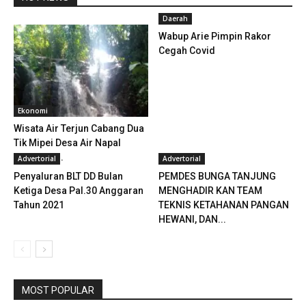
Daerah
Wabup Arie Pimpin Rakor
Cegah Covid
Ekonomi
Wisata Air Terjun Cabang Dua
Tik Mipei Desa Air Napal
Bengkulu...
Advertorial
Advertorial
Penyaluran BLT DD Bulan
PEMDES BUNGA TANJUNG
Ketiga Desa Pal.30 Anggaran
MENGHADIR KAN TEAM
Tahun 2021
TEKNIS KETAHANAN PANGAN
HEWANI, DAN...
MOST POPULAR