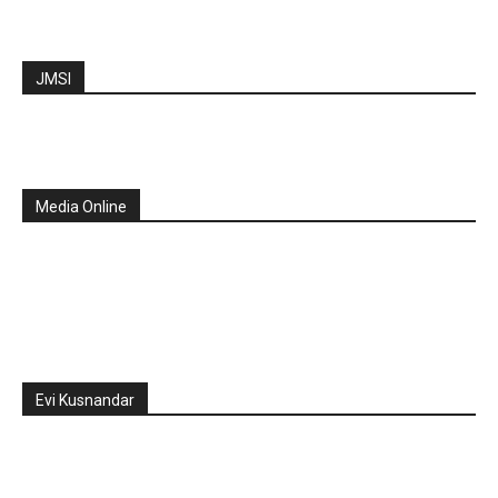
JMSI
Media Online
Evi Kusnandar