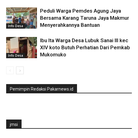
Peduli Warga Pemdes Agung Jaya
Bersama Karang Taruna Jaya Makmur
Menyerahkannya Bantuan
Info Desa
Ibu Ita Warga Desa Lubuk Sanai lll kec
XIV koto Butuh Perhatian Dari Pemkab
Mukomuko
Info Desa
Pemimpin Redaksi Pakarnews.id
jmsi