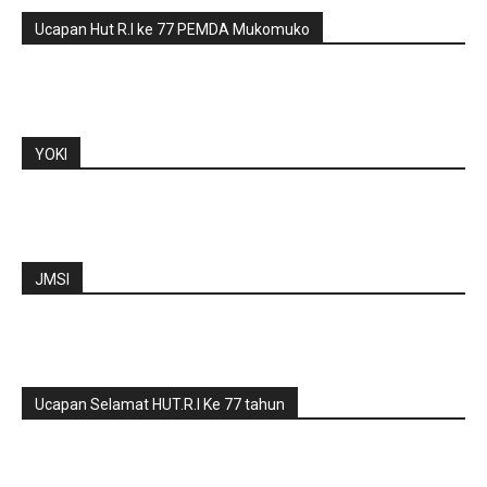
Ucapan Hut R.I ke 77 PEMDA Mukomuko
YOKI
JMSI
Ucapan Selamat HUT.R.I Ke 77 tahun