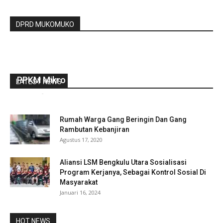
DPRD MUKOMUKO
Dewan Kota Bengkulu Dukung Penuh Kebijakan
PPKM Mikro
LATEST NEWS
redaksi
-
Juli 16, 2021
0
Rumah Warga Gang Beringin Dan Gang
Rambutan Kebanjiran
Agustus 17, 2020
Aliansi LSM Bengkulu Utara Sosialisasi
Program Kerjanya, Sebagai Kontrol Sosial Di
Masyarakat
Januari 16, 2024
HOT NEWS