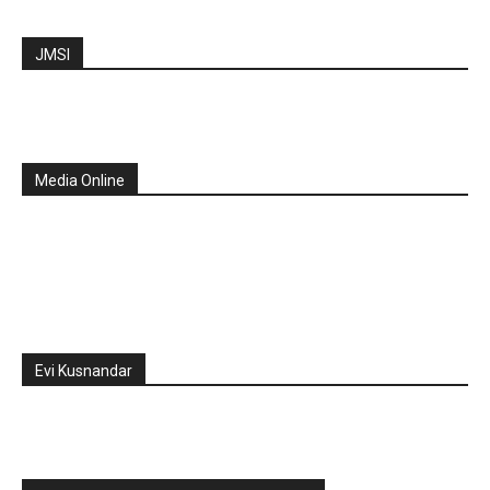
JMSI
Media Online
Evi Kusnandar