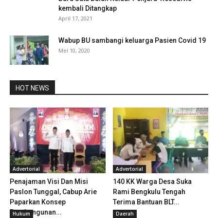
kembali Ditangkap
April 17, 2021
Wabup BU sambangi keluarga Pasien Covid 19
Mei 10, 2020
HOT NEWS
Advertorial
Advertorial
Penajaman Visi Dan Misi
140 KK Warga Desa Suka
Paslon Tunggal, Cabup Arie
Rami Bengkulu Tengah
Paparkan Konsep
Terima Bantuan BLT...
Pembangunan...
Hukum
Daerah