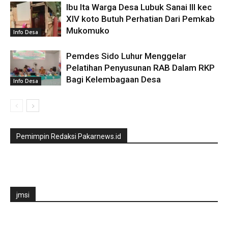
Ibu Ita Warga Desa Lubuk Sanai lll kec
XIV koto Butuh Perhatian Dari Pemkab
Mukomuko
Info Desa
Pemdes Sido Luhur Menggelar
Pelatihan Penyusunan RAB Dalam RKP
Bagi Kelembagaan Desa
Info Desa
Pemimpin Redaksi Pakarnews.id
jmsi