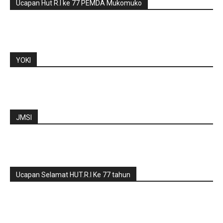
Ucapan Hut R.I ke 77 PEMDA Mukomuko
YOKI
JMSI
Ucapan Selamat HUT.R.I Ke 77 tahun