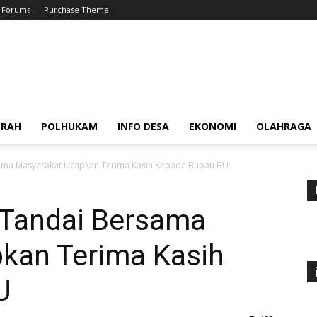
Forums
Purchase Theme
ERAH
POLHUKAM
INFO DESA
EKONOMI
OLAHRAGA
ma Masyarakat Ucapkan Terima Kasih Kepada Bupati BU
Tandai Bersama
kan Terima Kasih
U