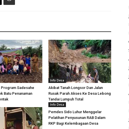
Info Desa
 Program Sadesahe
Akibat Tanah Longsor Dan Jalan
k Batu Penanaman
Rusak Parah Akses Ke Desa Lebong
entak
Tandai Lumpuh Total
Info Desa
Pemdes Sido Luhur Menggelar
Pelatihan Penyusunan RAB Dalam
RKP Bagi Kelembagaan Desa