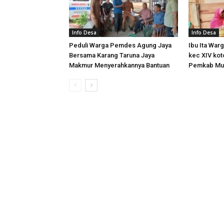
Info Desa
Info Desa
Peduli Warga Pemdes Agung Jaya
Ibu Ita Warg
Bersama Karang Taruna Jaya
kec XIV kot
Makmur Menyerahkannya Bantuan
Pemkab M