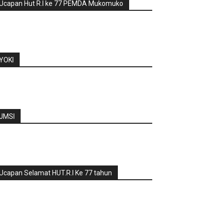
Ucapan Hut R.I ke 77 PEMDA Mukomuko
YOKI
JMSI
Ucapan Selamat HUT.R.I Ke 77 tahun