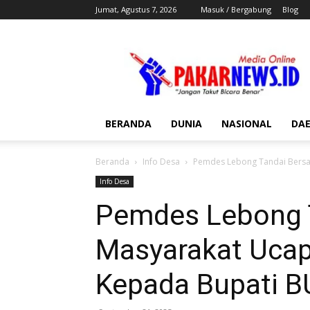
Jumat, Agustus 7, 2026
Masuk / Bergabung
Blog
Pakar
News
BERANDA
DUNIA
NASIONAL
DA
Beranda
Info Desa
Pemdes Lebong Tandai Bersa
Info Desa
Pemdes Lebong 
Masyarakat Ucap
Kepada Bupati B