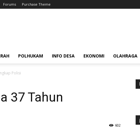
Forums
Purchase Theme
ERAH
POLHUKAM
INFO DESA
EKONOMI
OLAHRAGA
ngkap Polisi
ia 37 Tahun
602