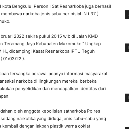
 kota Bengkulu, Personil Sat Resnarkoba juga berhasil
membawa narkoba jenis sabu berinisial IN ( 37 )
muko.
ebruari 2022 sekira pukul 20.15 wib di Jalan KMD
an Teramang Jaya Kabupaten Mukomuko.” Ungkap
M.H., didampingi Kasat Resnarkoba IPTU Teguh
( 01/03/22 ).
pan tersangka berawal adanya informasi masyarakat
ansaksi narkoba di lingkungan mereka, berbekal
lakukan penyelidikan dan mendapatkan identitas dari
apan.
edahan oleh anggota kepolisian satnarkoba Polres
sedang narkotika yang diduga jenis sabu-sabu yang
s kembali dengan lakban plastik warna coklat