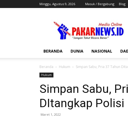
Minggu, Agustus 9, 2026
Masuk / Bergabung
Blog
Pakar
News
BERANDA
DUNIA
NASIONAL
DA
Beranda
Hukum
Simpan Sabu, Pria 37 Tahun DIta
Hukum
Simpan Sabu, Pr
DItangkap Polisi
Maret 1, 2022