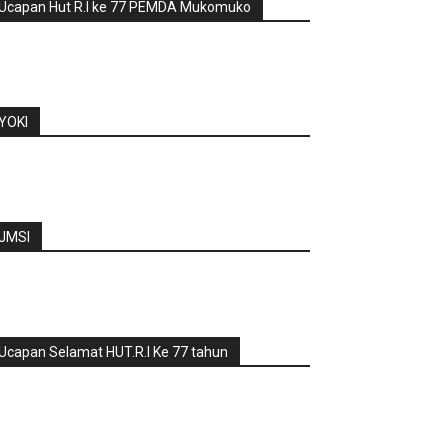
Ucapan Hut R.I ke 77 PEMDA Mukomuko
YOKI
JMSI
Ucapan Selamat HUT.R.I Ke 77 tahun