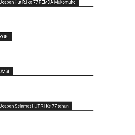
Ucapan Hut R.I ke 77 PEMDA Mukomuko
YOKI
JMSI
Ucapan Selamat HUT.R.I Ke 77 tahun