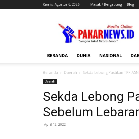
Kamis, Agustus 6, 2026
Masuk / Bergabung
Blog
Pakar
News
BERANDA
DUNIA
NASIONAL
DA
Beranda
Daerah
Sekda Lebong Pastikan TPP ASN
Daerah
Sekda Lebong Pa
Sebelum Lebara
April 13, 2022