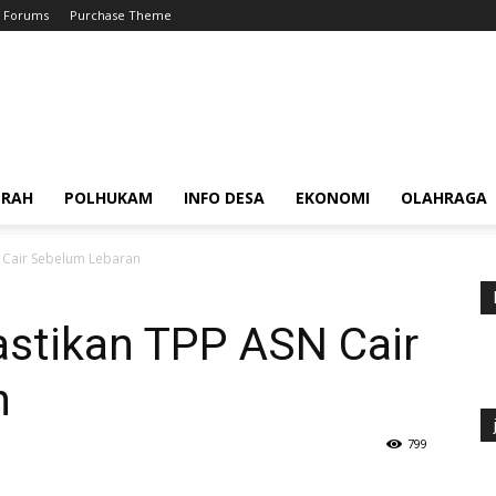
Forums
Purchase Theme
ERAH
POLHUKAM
INFO DESA
EKONOMI
OLAHRAGA
 Cair Sebelum Lebaran
stikan TPP ASN Cair
n
799