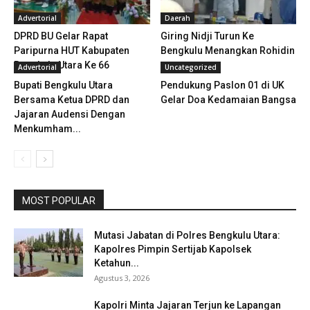
Advertorial
Daerah
DPRD BU Gelar Rapat
Giring Nidji Turun Ke
Paripurna HUT Kabupaten
Bengkulu Menangkan Rohidin
Bengkulu Utara Ke 66
Advertorial
Uncategorized
Bupati Bengkulu Utara
Pendukung Paslon 01 di UK
Bersama Ketua DPRD dan
Gelar Doa Kedamaian Bangsa
Jajaran Audensi Dengan
Menkumham...
MOST POPULAR
Mutasi Jabatan di Polres Bengkulu Utara:
Kapolres Pimpin Sertijab Kapolsek
Ketahun...
Agustus 3, 2026
Kapolri Minta Jajaran Terjun ke Lapangan