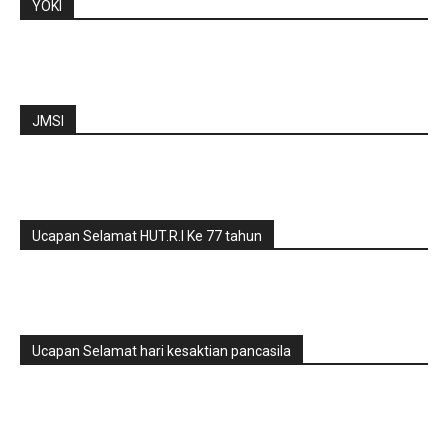
YOKI
JMSI
Ucapan Selamat HUT.R.I Ke 77 tahun
Ucapan Selamat hari kesaktian pancasila