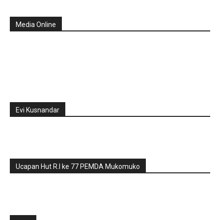
Media Online
Evi Kusnandar
Ucapan Hut R.I ke 77 PEMDA Mukomuko