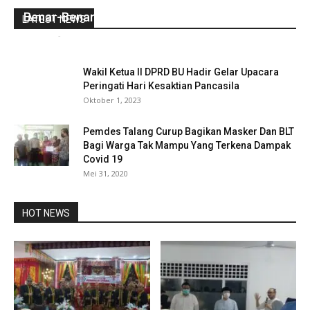
Gubernur Rohidin: Penerima Zakat Harus yang
Benar-Benar Butuh
LATEST NEWS
redaksi
-
Mei 28, 2021
0
Wakil Ketua II DPRD BU Hadir Gelar Upacara
Peringati Hari Kesaktian Pancasila
Oktober 1, 2023
Pemdes Talang Curup Bagikan Masker Dan BLT
Bagi Warga Tak Mampu Yang Terkena Dampak
Covid 19
Mei 31, 2020
HOT NEWS