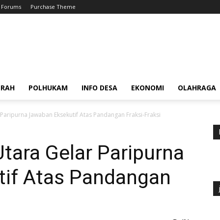
Forums
Purchase Theme
ERAH
POLHUKAM
INFO DESA
EKONOMI
OLAHRAGA
Paripurna Jawaban Eksekutif Atas Pandangan Fraksi-Fraksi
tara Gelar Paripurna
if Atas Pandangan