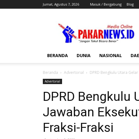
Jumat, Agustus 7, 2026
Masuk / Bergabung
Blog
Pakar
News
BERANDA
DUNIA
NASIONAL
DA
Beranda
Advertorial
DPRD Bengkulu Utara Gelar 
Advertorial
DPRD Bengkulu U
Jawaban Eksekut
Fraksi-Fraksi