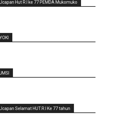
Ucapan Hut R.I ke 77 PEMDA Mukomuko
YOKI
JMSI
Ucapan Selamat HUT.R.I Ke 77 tahun