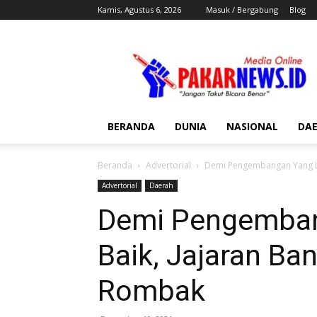
Kamis, Agustus 6, 2026
Masuk / Bergabung
Blog
Pakar
News
BERANDA
DUNIA
NASIONAL
DA
Beranda
Advertorial
Demi Pengembangan Yang Le
Advertorial
Daerah
Demi Pengemban
Baik, Jajaran Ba
Rombak