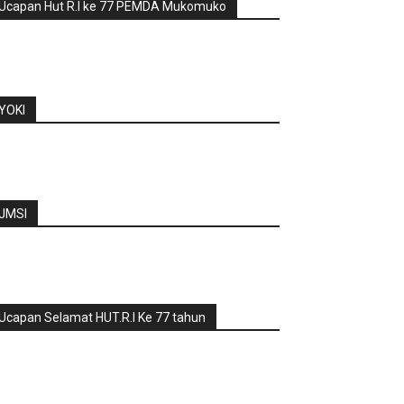
Ucapan Hut R.I ke 77 PEMDA Mukomuko
YOKI
JMSI
Ucapan Selamat HUT.R.I Ke 77 tahun