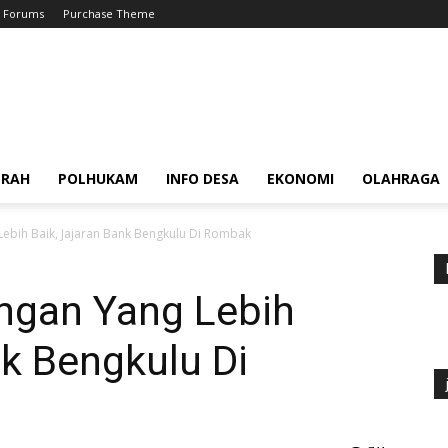
Forums
Purchase Theme
ERAH
POLHUKAM
INFO DESA
EKONOMI
OLAHRAGA
bih Baik, Jajaran Bank Bengkulu Di Rombak
gan Yang Lebih
nk Bengkulu Di