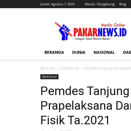
Jumat, Agustus 7, 2026
Masuk / Bergabung
Blog
Pakar
News
BERANDA
DUNIA
NASIONAL
DA
Beranda
Advertorial
Pemdes Tanjung Aur Rapat P
Advertorial
Pemdes Tanjung 
Prapelaksana Dan
Fisik Ta.2021