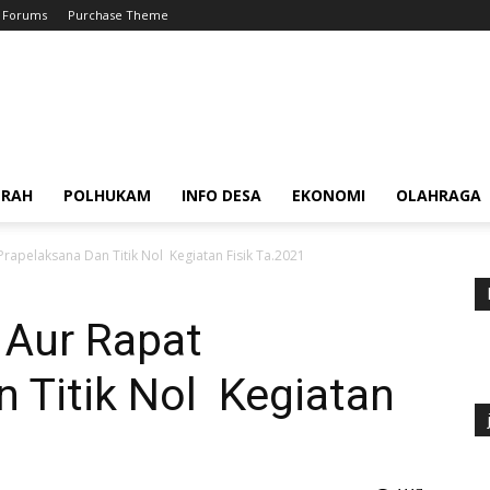
Forums
Purchase Theme
ERAH
POLHUKAM
INFO DESA
EKONOMI
OLAHRAGA
rapelaksana Dan Titik Nol Kegiatan Fisik Ta.2021
Aur Rapat
 Titik Nol Kegiatan