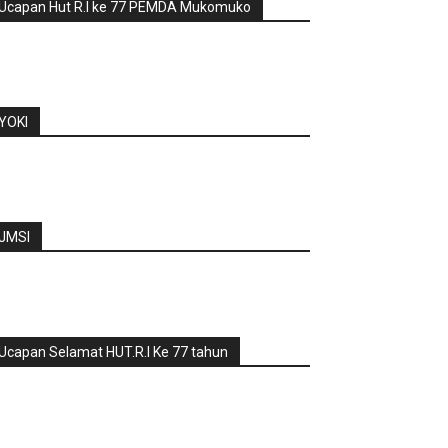
Ucapan Hut R.I ke 77 PEMDA Mukomuko
YOKI
JMSI
Ucapan Selamat HUT.R.I Ke 77 tahun