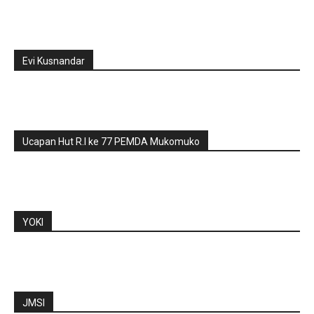
Evi Kusnandar
Ucapan Hut R.I ke 77 PEMDA Mukomuko
YOKI
JMSI