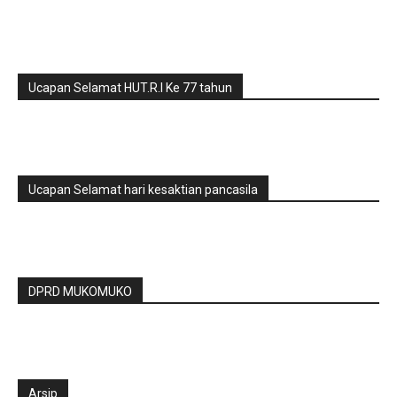
Ucapan Selamat HUT.R.I Ke 77 tahun
Ucapan Selamat hari kesaktian pancasila
DPRD MUKOMUKO
Arsip