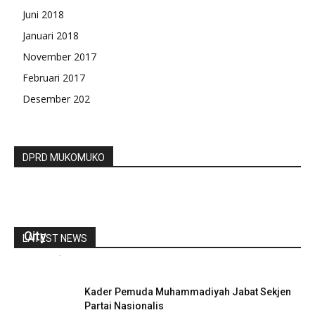
Juni 2018
Januari 2018
November 2017
Februari 2017
Desember 202
DPRD MUKOMUKO
Gelar Bimtek, Bengkulu Utara Menuju Smart
City
LATEST NEWS
redaksi
-
September 20, 2022
0
Kader Pemuda Muhammadiyah Jabat Sekjen
Partai Nasionalis