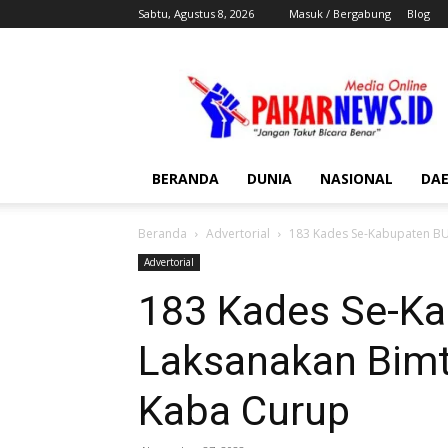
Sabtu, Agustus 8, 2026
Masuk / Bergabung
Blog
Pakar
News
BERANDA
DUNIA
NASIONAL
DA
Beranda
Advertorial
183 Kades Se-Kabupaten BU
Advertorial
183 Kades Se-K
Laksanakan Bimt
Kaba Curup