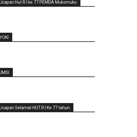
Ucapan Hut R.I ke 77 PEMDA Mukomuko
YOKI
JMSI
Ucapan Selamat HUT.R.I Ke 77 tahun