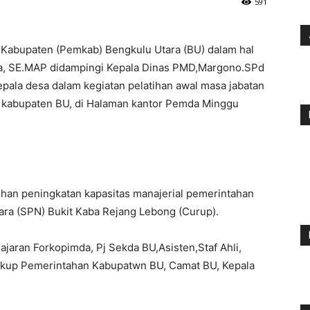
591
Kabupaten (Pemkab) Bengkulu Utara (BU) dalam hal
nata, SE.MAP didampingi Kepala Dinas PMD,Margono.SPd
ala desa dalam kegiatan pelatihan awal masa jabatan
8 kabupaten BU, di Halaman kantor Pemda Minggu
ihan peningkatan kapasitas manajerial pemerintahan
ara (SPN) Bukit Kaba Rejang Lebong (Curup).
jajaran Forkopimda, Pj Sekda BU,Asisten,Staf Ahli,
gkup Pemerintahan Kabupatwn BU, Camat BU, Kepala