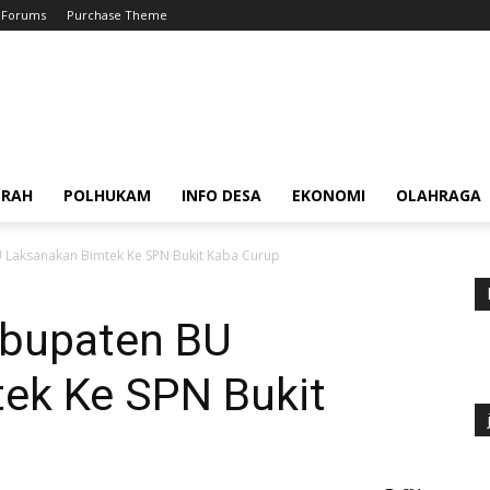
Forums
Purchase Theme
ERAH
POLHUKAM
INFO DESA
EKONOMI
OLAHRAGA
 Laksanakan Bimtek Ke SPN Bukit Kaba Curup
abupaten BU
ek Ke SPN Bukit