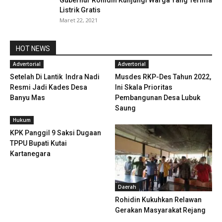
Listrik Gratis
Maret 22, 2021
HOT NEWS
Advertorial
Advertorial
Setelah Di Lantik Indra Nadi
Musdes RKP-Des Tahun 2022,
Resmi Jadi Kades Desa
Ini Skala Prioritas
Banyu Mas
Pembangunan Desa Lubuk
Saung
Hukum
KPK Panggil 9 Saksi Dugaan
TPPU Bupati Kutai
Kartanegara
Daerah
Rohidin Kukuhkan Relawan
Gerakan Masyarakat Rejang