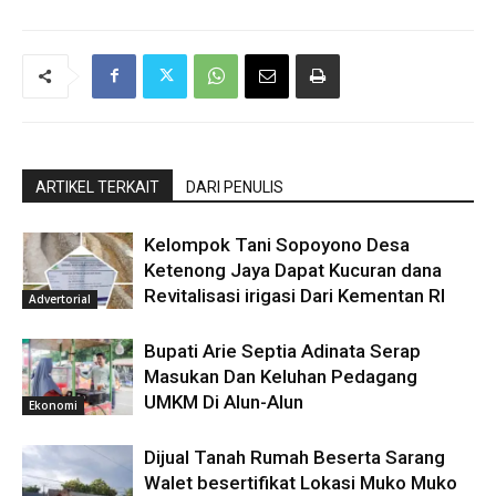
ARTIKEL TERKAIT
DARI PENULIS
Kelompok Tani Sopoyono Desa
Ketenong Jaya Dapat Kucuran dana
Revitalisasi irigasi Dari Kementan RI
Advertorial
Bupati Arie Septia Adinata Serap
Masukan Dan Keluhan Pedagang
UMKM Di Alun-Alun
Ekonomi
Dijual Tanah Rumah Beserta Sarang
Walet besertifikat Lokasi Muko Muko