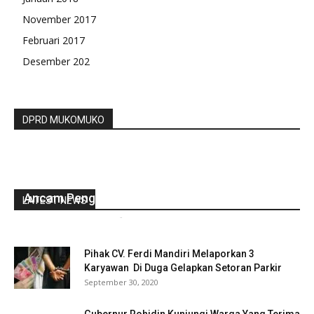
November 2017
Februari 2017
Desember 202
DPRD MUKOMUKO
Relawan Jokowi Mania Laporkan Pria Yang
Ancam Penggal Kepala Jokowi
LATEST NEWS
gustirahmat_ej2hz9n9
-
Mei 12, 2019
0
Pihak CV. Ferdi Mandiri Melaporkan 3
Karyawan Di Duga Gelapkan Setoran Parkir
September 30, 2020
Gubernur Rohidin Kunjungi Warga Yang Terima