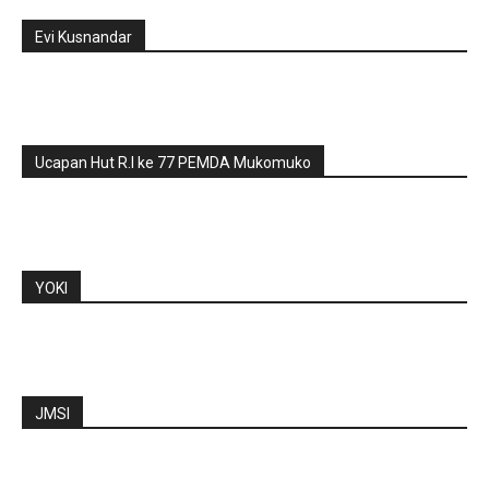
Evi Kusnandar
Ucapan Hut R.I ke 77 PEMDA Mukomuko
YOKI
JMSI