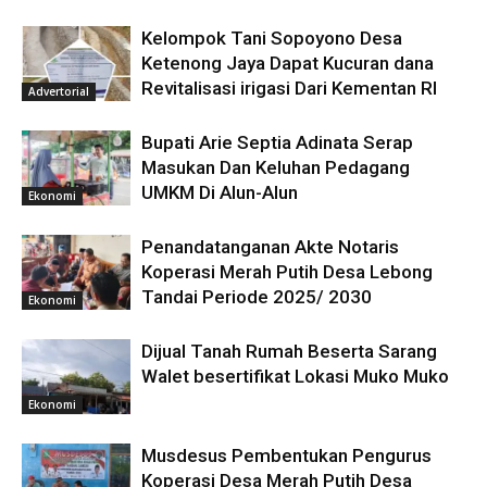
Kelompok Tani Sopoyono Desa
Ketenong Jaya Dapat Kucuran dana
Revitalisasi irigasi Dari Kementan RI
Advertorial
Bupati Arie Septia Adinata Serap
Masukan Dan Keluhan Pedagang
UMKM Di Alun-Alun
Ekonomi
Penandatanganan Akte Notaris
Koperasi Merah Putih Desa Lebong
Tandai Periode 2025/ 2030
Ekonomi
Dijual Tanah Rumah Beserta Sarang
Walet besertifikat Lokasi Muko Muko
Ekonomi
Musdesus Pembentukan Pengurus
Koperasi Desa Merah Putih Desa