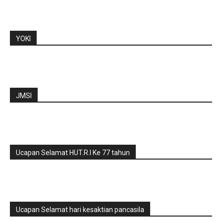
YOKI
JMSI
Ucapan Selamat HUT.R.I Ke 77 tahun
Ucapan Selamat hari kesaktian pancasila