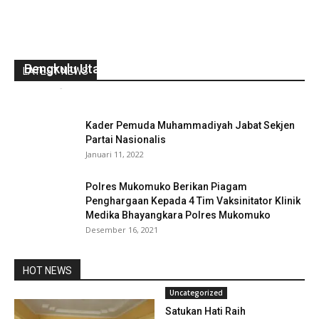
Rapat Paripurna LHK Pansus LKPJ Bupati
Bengkulu Utara Tahun 2022
LATEST NEWS
redaksi
-
Mei 14, 2023
0
Kader Pemuda Muhammadiyah Jabat Sekjen
Partai Nasionalis
Januari 11, 2022
Polres Mukomuko Berikan Piagam
Penghargaan Kepada 4 Tim Vaksinitator Klinik
Medika Bhayangkara Polres Mukomuko
Desember 16, 2021
HOT NEWS
Uncategorized
Satukan Hati Raih