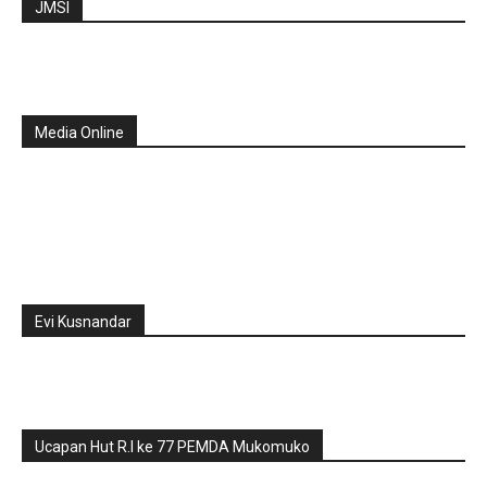
JMSI
Media Online
Evi Kusnandar
Ucapan Hut R.I ke 77 PEMDA Mukomuko