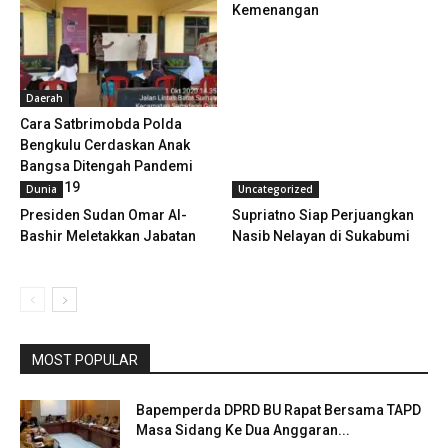
Kemenangan
Daerah
Cara Satbrimobda Polda
Bengkulu Cerdaskan Anak
Bangsa Ditengah Pandemi
Covid-19
Dunia
Uncategorized
Presiden Sudan Omar Al-
Supriatno Siap Perjuangkan
Bashir Meletakkan Jabatan
Nasib Nelayan di Sukabumi
MOST POPULAR
Bapemperda DPRD BU Rapat Bersama TAPD
Masa Sidang Ke Dua Anggaran...