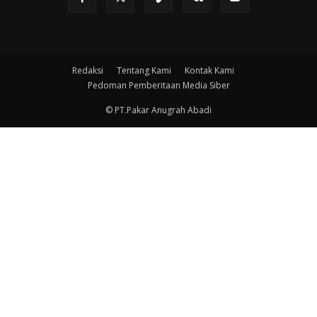
Redaksi
Tentang Kami
Kontak Kami
Pedoman Pemberitaan Media Siber
© PT.Pakar Anugrah Abadi