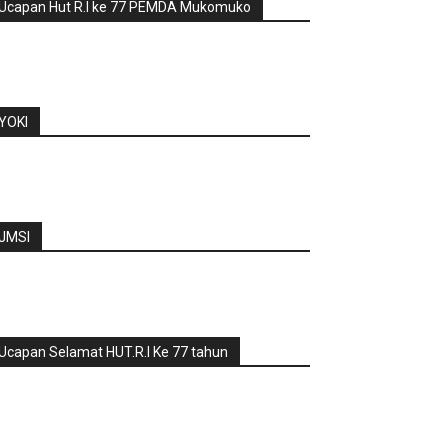
Ucapan Hut R.I ke 77 PEMDA Mukomuko
YOKI
JMSI
Ucapan Selamat HUT.R.I Ke 77 tahun