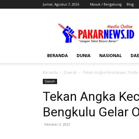
Jumat, Agustus 7, 2026
Masuk / Bergabung
Blog
Pakar
News
BERANDA
DUNIA
NASIONAL
DA
Beranda
Daerah
Tekan Angka Kecelakaan, Polda
Daerah
Tekan Angka Kec
Bengkulu Gelar 
Oktober 3, 2022