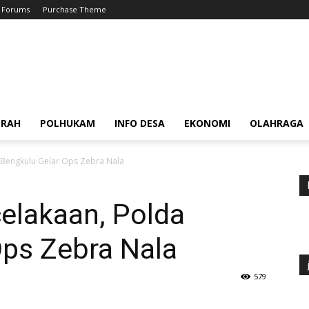
Forums
Purchase Theme
ERAH
POLHUKAM
INFO DESA
EKONOMI
OLAHRAGA
 Bengkulu Gelar Ops Zebra Nala
elakaan, Polda
Ops Zebra Nala
579