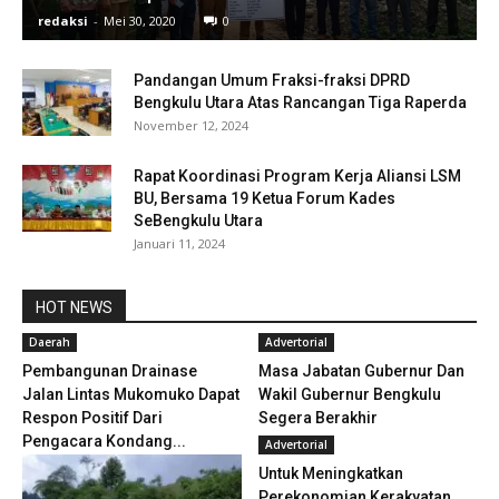
redaksi
-
Mei 30, 2020
0
Pandangan Umum Fraksi-fraksi DPRD
Bengkulu Utara Atas Rancangan Tiga Raperda
November 12, 2024
Rapat Koordinasi Program Kerja Aliansi LSM
BU, Bersama 19 Ketua Forum Kades
SeBengkulu Utara
Januari 11, 2024
HOT NEWS
Daerah
Advertorial
Pembangunan Drainase
Masa Jabatan Gubernur Dan
Jalan Lintas Mukomuko Dapat
Wakil Gubernur Bengkulu
Respon Positif Dari
Segera Berakhir
Pengacara Kondang...
Advertorial
Untuk Meningkatkan
Perekonomian Kerakyatan