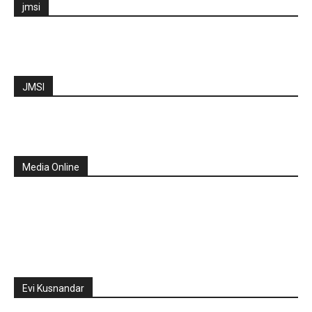
jmsi
JMSI
Media Online
Evi Kusnandar