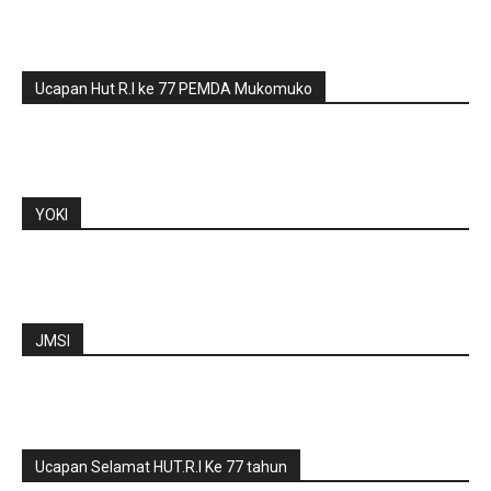
Ucapan Hut R.I ke 77 PEMDA Mukomuko
YOKI
JMSI
Ucapan Selamat HUT.R.I Ke 77 tahun