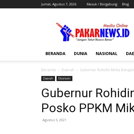
Jumat, Agustus 7, 2026
Masuk / Bergabung
Blog
Pakar
News
BERANDA
DUNIA
NASIONAL
DA
Beranda
Daerah
Gubernur Rohidin Minta Bangu
Daerah
Ekonomi
Gubernur Rohidi
Posko PPKM Mik
Agustus 5, 2021