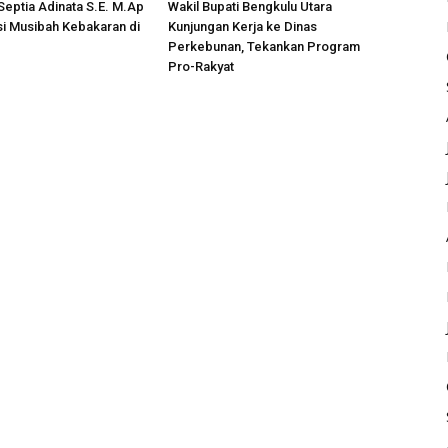
 Septia Adinata S.E. M.Ap
Wakil Bupati Bengkulu Utara
si Musibah Kebakaran di
Kunjungan Kerja ke Dinas
i
Perkebunan, Tekankan Program
Pro-Rakyat