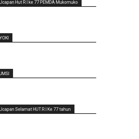
Ucapan Hut R.I ke 77 PEMDA Mukomuko
YOKI
JMSI
Ucapan Selamat HUT.R.I Ke 77 tahun