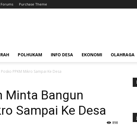
Forums
Purchase Theme
ERAH
POLHUKAM
INFO DESA
EKONOMI
OLAHRAGA
n Posko PPKM Mikro Sampai Ke Desa
n Minta Bangun
ro Sampai Ke Desa
898