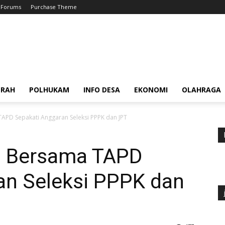
Forums
Purchase Theme
ERAH
POLHUKAM
INFO DESA
EKONOMI
OLAHRAGA
APD Sepakati Anggaran Seleksi PPPK dan JPT
U Bersama TAPD
an Seleksi PPPK dan