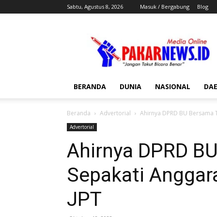
Sabtu, Agustus 8, 2026
Masuk / Bergabung
Blog
Pakar
News
BERANDA
DUNIA
NASIONAL
DA
Beranda
Advertorial
Ahirnya DPRD BU Bersama T
Advertorial
Ahirnya DPRD B
Sepakati Anggar
JPT