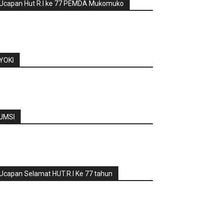
Ucapan Hut R.I ke 77 PEMDA Mukomuko
YOKI
JMSI
Ucapan Selamat HUT.R.I Ke 77 tahun