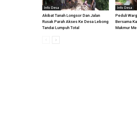
Info Desa
Info Desa
Akibat Tanah Longsor Dan Jalan
Peduli War
Rusak Parah Akses Ke Desa Lebong
Bersama Ka
Tandai Lumpuh Total
Makmur Men