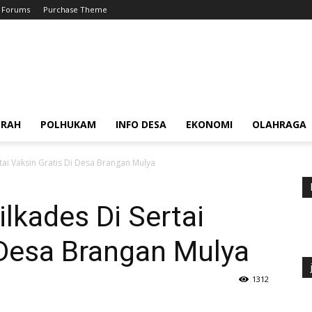
Forums
Purchase Theme
ERAH
POLHUKAM
INFO DESA
EKONOMI
OLAHRAGA
rtai Vaksin Gratis Di Desa Brangan Mulya
ilkades Di Sertai
 Desa Brangan Mulya
1312