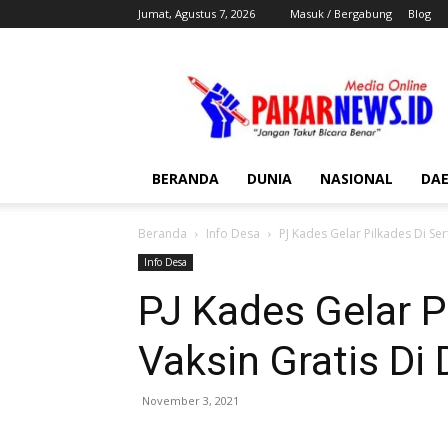
Jumat, Agustus 7, 2026
Masuk / Bergabung
Blog
Pakar
News
BERANDA
DUNIA
NASIONAL
DA
Beranda
Info Desa
PJ Kades Gelar Pilkades Di Se
Info Desa
PJ Kades Gelar P
Vaksin Gratis Di
November 3, 2021