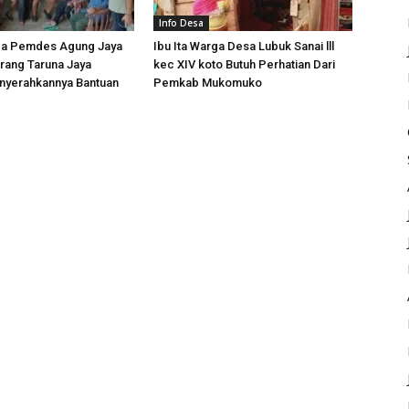
Info Desa
ga Pemdes Agung Jaya
Ibu Ita Warga Desa Lubuk Sanai lll
rang Taruna Jaya
kec XIV koto Butuh Perhatian Dari
yerahkannya Bantuan
Pemkab Mukomuko