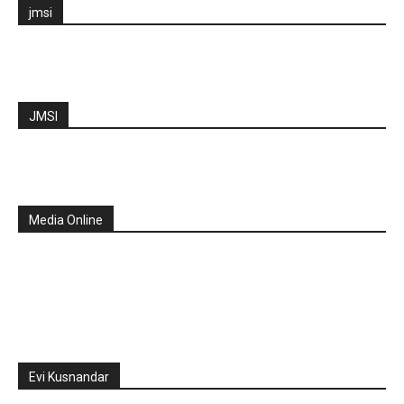
jmsi
JMSI
Media Online
Evi Kusnandar