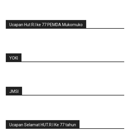
Ucapan Hut R.I ke 77 PEMDA Mukomuko
YOKI
JMSI
Ucapan Selamat HUT.R.I Ke 77 tahun