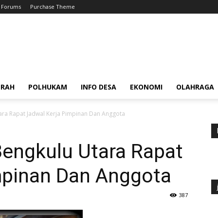
Forums
Purchase Theme
ERAH
POLHUKAM
INFO DESA
EKONOMI
OLAHRAGA
a Rapat Jadwal Kerja Pimpinan Dan Anggota
ngkulu Utara Rapat
mpinan Dan Anggota
387