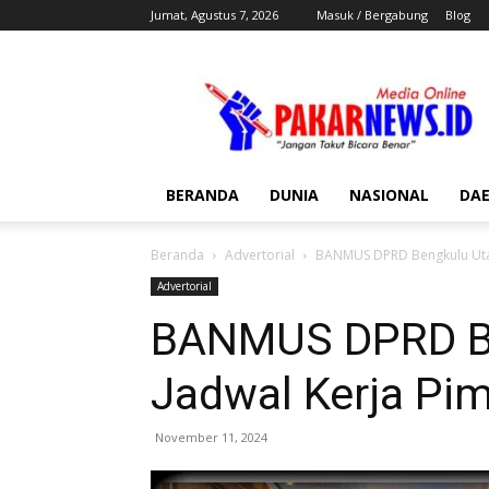
Jumat, Agustus 7, 2026
Masuk / Bergabung
Blog
Pakar
News
BERANDA
DUNIA
NASIONAL
DA
Beranda
Advertorial
BANMUS DPRD Bengkulu Utar
Advertorial
BANMUS DPRD Be
Jadwal Kerja Pi
November 11, 2024