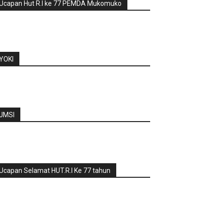
Ucapan Hut R.I ke 77 PEMDA Mukomuko
YOKI
JMSI
Ucapan Selamat HUT.R.I Ke 77 tahun