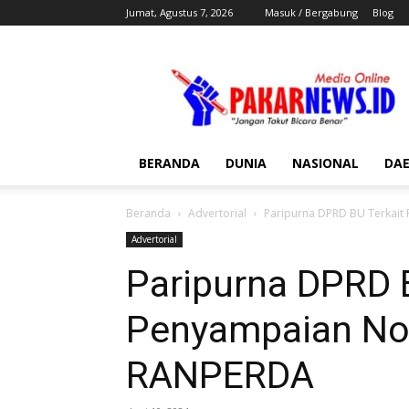
Jumat, Agustus 7, 2026
Masuk / Bergabung
Blog
Pakar
News
BERANDA
DUNIA
NASIONAL
DA
Beranda
Advertorial
Paripurna DPRD BU Terkait
Advertorial
Paripurna DPRD 
Penyampaian Not
RANPERDA