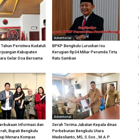
Advertorial
 Tahun Peristiwa Kudatuli
BPKP Bengkulu Luruskan Isu
rjuangan Kabupaten
Kerugian Rp34 Miliar Perumda Tirta
tara Gelar Doa Bersama
Ratu Samban
Advertorial
erbukaan Informasi dan
Serah Terima Jabatan Kepala dinas
rah, Bupati Bengkulu
Perkebunan Bengkulu Utara
ungi Menara Kompas
Madeslianto, MS, S.Sos., M.A.P