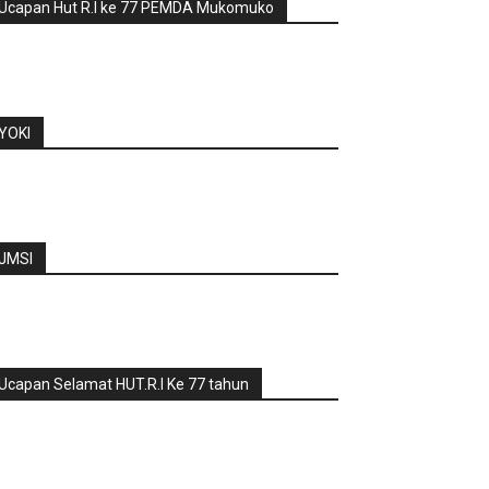
Ucapan Hut R.I ke 77 PEMDA Mukomuko
YOKI
JMSI
Ucapan Selamat HUT.R.I Ke 77 tahun