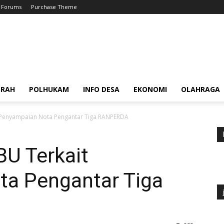
Forums
Purchase Theme
ERAH
POLHUKAM
INFO DESA
EKONOMI
OLAHRAGA
 Penyampaian Nota Pengantar Tiga RANPERDA
BU Terkait
a Pengantar Tiga