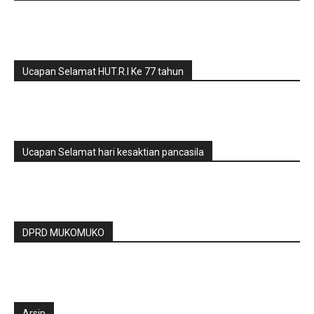
Ucapan Selamat HUT.R.I Ke 77 tahun
Ucapan Selamat hari kesaktian pancasila
DPRD MUKOMUKO
Arsip