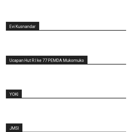
Evi Kusnandar
Ucapan Hut R.I ke 77 PEMDA Mukomuko
YOKI
JMSI