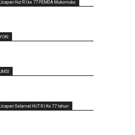
Ucapan Hut R.I ke 77 PEMDA Mukomuko
YOKI
JMSI
Ucapan Selamat HUT.R.I Ke 77 tahun