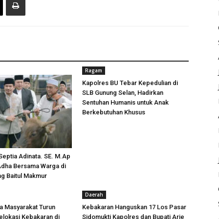
Ragam
Kapolres BU Tebar Kepedulian di
SLB Gunung Selan, Hadirkan
Sentuhan Humanis untuk Anak
Berkebutuhan Khusus
 Septia Adinata. SE. M.Ap
 Adha Bersama Warga di
ng Baitul Makmur
Daerah
a Masyarakat Turun
Kebakaran Hanguskan 17 Los Pasar
lokasi Kebakaran di
Sidomukti Kapolres dan Bupati Arie