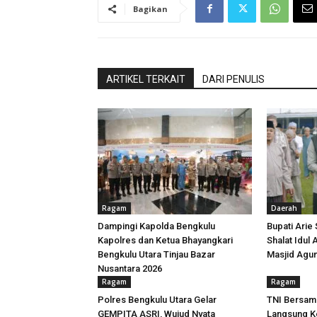
Bagikan
ARTIKEL TERKAIT
DARI PENULIS
Ragam
Daerah
Dampingi Kapolda Bengkulu
Bupati Arie
Kapolres dan Ketua Bhayangkari
Shalat Idul
Bengkulu Utara Tinjau Bazar
Masjid Agu
Nusantara 2026
Ragam
Ragam
Polres Bengkulu Utara Gelar
TNI Bersam
GEMPITA ASRI, Wujud Nyata
Langsung Ke