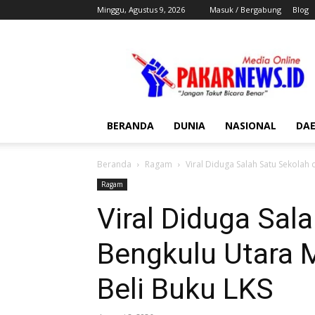
Minggu, Agustus 9, 2026
Masuk / Bergabung
Blog
Pakar
News
BERANDA
DUNIA
NASIONAL
DA
Beranda
Ragam
Viral Diduga Salah Satu Sekolah 
Ragam
Viral Diduga Sal
Bengkulu Utara 
Beli Buku LKS