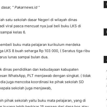
 dasar, ” Pakarnews.id “
ah satu sekolah dasar Negeri di wilayah dinas
i viral pasca mencuat nya jual beli buku LKS di
sampai kelas 6.
embeli buku mata pelajaran kurikulum merdeka
ga LKS 8 buah seharga Rp 103 000, ( Seratus tiga ribu
harus lunas sampai bulan dua.
ak dinas pendidikan dan kebudayaan kabupaten
esan WhatsApp, PLT menjawab dengan singkat. ( tidak
media juga mencoba koordinasi ke pihak sekolah SD
u kepala sekolah juga menjawab,
eh pihak sekolah yaitu buku mata pelajaran, yang di
r kurang lebih berkisar 15 persen dari dana bos atau