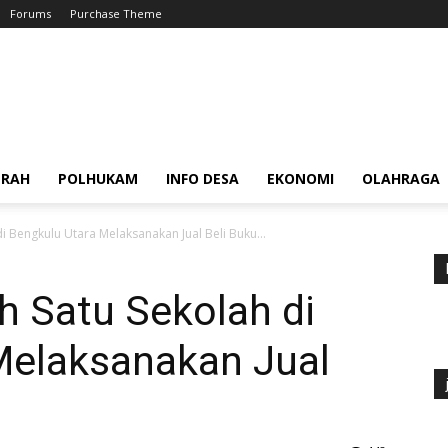
Forums
Purchase Theme
ERAH
POLHUKAM
INFO DESA
EKONOMI
OLAHRAGA
di Bengkulu Utara Melaksanakan Jual Beli Buku...
ah Satu Sekolah di
Melaksanakan Jual