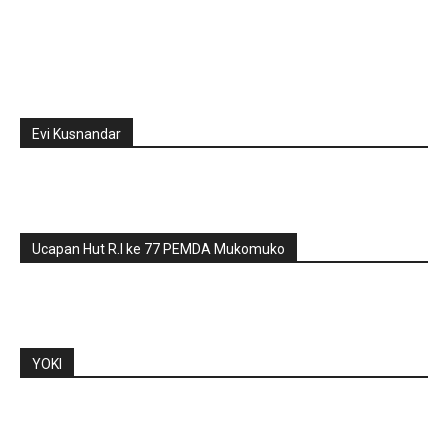
Evi Kusnandar
Ucapan Hut R.I ke 77 PEMDA Mukomuko
YOKI