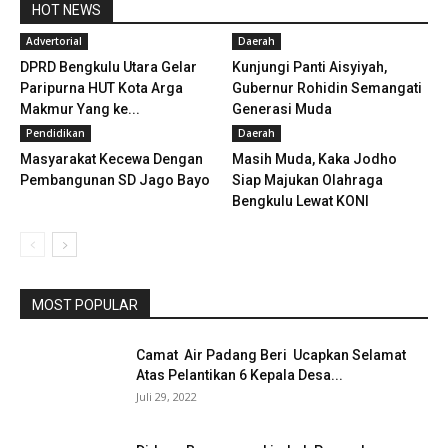
HOT NEWS
Advertorial
Daerah
DPRD Bengkulu Utara Gelar
Kunjungi Panti Aisyiyah,
Paripurna HUT Kota Arga
Gubernur Rohidin Semangati
Makmur Yang ke...
Generasi Muda
Pendidikan
Daerah
Masyarakat Kecewa Dengan
Masih Muda, Kaka Jodho
Pembangunan SD Jago Bayo
Siap Majukan Olahraga
Bengkulu Lewat KONI
MOST POPULAR
Camat Air Padang Beri Ucapkan Selamat
Atas Pelantikan 6 Kepala Desa...
Juli 29, 2022