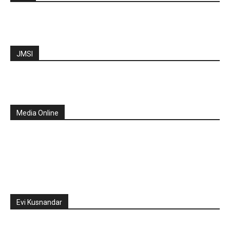
JMSI
Media Online
Evi Kusnandar