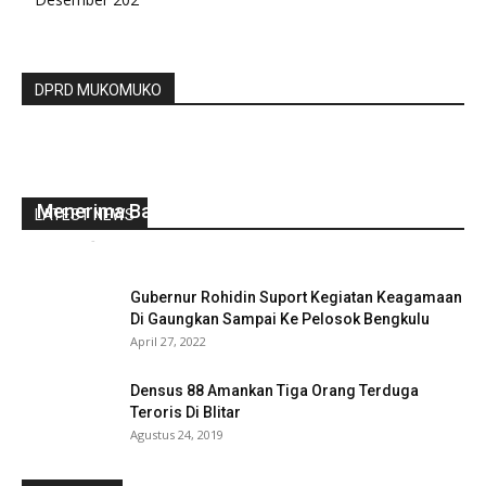
DPRD MUKOMUKO
Kades Datar Macang Membenarkan Anaknya
Menerima Bantuan BLT DD
LATEST NEWS
redaksi
-
Juni 14, 2020
0
Gubernur Rohidin Suport Kegiatan Keagamaan
Di Gaungkan Sampai Ke Pelosok Bengkulu
April 27, 2022
Densus 88 Amankan Tiga Orang Terduga
Teroris Di Blitar
Agustus 24, 2019