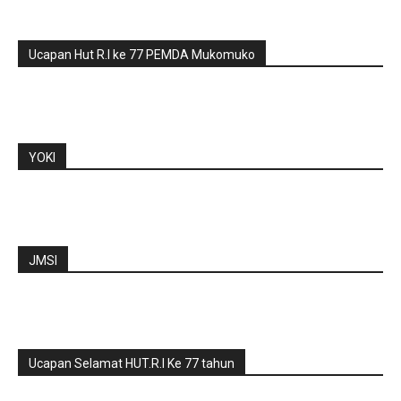
Ucapan Hut R.I ke 77 PEMDA Mukomuko
YOKI
JMSI
Ucapan Selamat HUT.R.I Ke 77 tahun