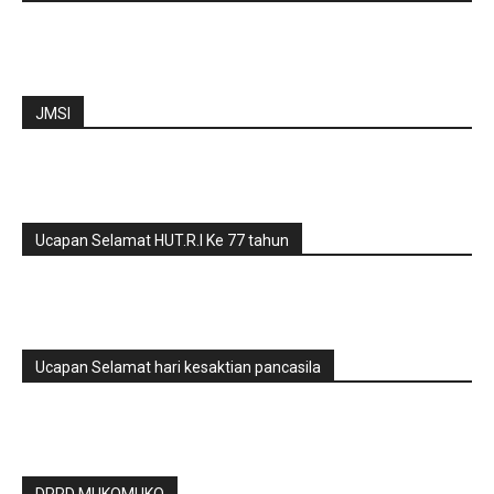
JMSI
Ucapan Selamat HUT.R.I Ke 77 tahun
Ucapan Selamat hari kesaktian pancasila
DPRD MUKOMUKO