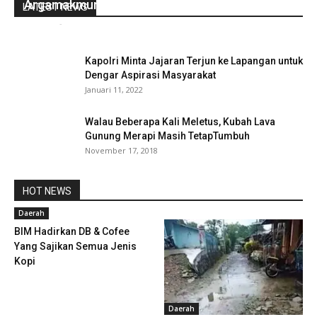
Argamakmur Terakreditasi Paripurna
LATEST NEWS
redaksi
-
Desember 1, 2022
0
Kapolri Minta Jajaran Terjun ke Lapangan untuk
Dengar Aspirasi Masyarakat
Januari 11, 2022
Walau Beberapa Kali Meletus, Kubah Lava
Gunung Merapi Masih TetapTumbuh
November 17, 2018
HOT NEWS
Daerah
BIM Hadirkan DB & Cofee
Yang Sajikan Semua Jenis
Kopi
Daerah