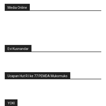
Media Online
Evi Kusnandar
Ucapan Hut R.I ke 77 PEMDA Mukomuko
YOKI