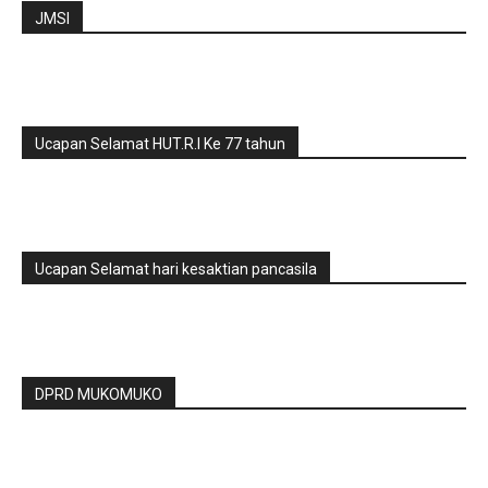
JMSI
Ucapan Selamat HUT.R.I Ke 77 tahun
Ucapan Selamat hari kesaktian pancasila
DPRD MUKOMUKO