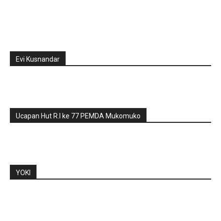
Evi Kusnandar
Ucapan Hut R.I ke 77 PEMDA Mukomuko
YOKI