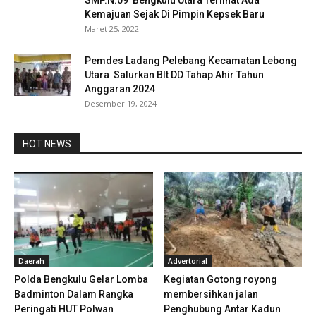
SMP.N.09 Bengkulu Utara Terlihat Ada
Kemajuan Sejak Di Pimpin Kepsek Baru
Maret 25, 2022
Pemdes Ladang Pelebang Kecamatan Lebong
Utara Salurkan Blt DD Tahap Ahir Tahun
Anggaran 2024
Desember 19, 2024
HOT NEWS
Daerah
Advertorial
Polda Bengkulu Gelar Lomba
Kegiatan Gotong royong
Badminton Dalam Rangka
membersihkan jalan
Peringati HUT Polwan
Penghubung Antar Kadun