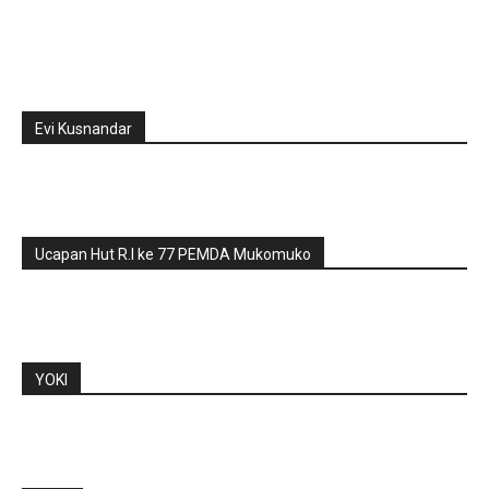
Evi Kusnandar
Ucapan Hut R.I ke 77 PEMDA Mukomuko
YOKI