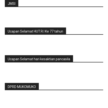
JMSI
Ucapan Selamat HUT.R.I Ke 77 tahun
Ucapan Selamat hari kesaktian pancasila
DPRD MUKOMUKO