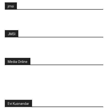
jmsi
JMSI
Media Online
Evi Kusnandar