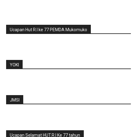
Ucapan Hut R.I ke 77 PEMDA Mukomuko
YOKI
JMSI
Ucapan Selamat HUT.R.I Ke 77 tahun