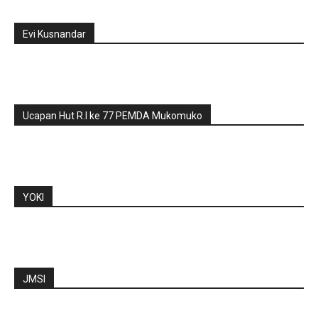
Evi Kusnandar
Ucapan Hut R.I ke 77 PEMDA Mukomuko
YOKI
JMSI