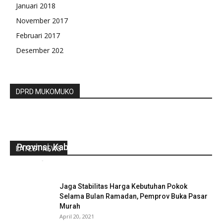
Januari 2018
November 2017
Februari 2017
Desember 202
DPRD MUKOMUKO
Pemkot Lubuklinggau Ikuti Rakor Forkopimda
Provinsi, Kabupaten/Kota se-Sumsel
LATEST NEWS
redaksi
-
November 9, 2021
0
Jaga Stabilitas Harga Kebutuhan Pokok
Selama Bulan Ramadan, Pemprov Buka Pasar
Murah
April 20, 2021