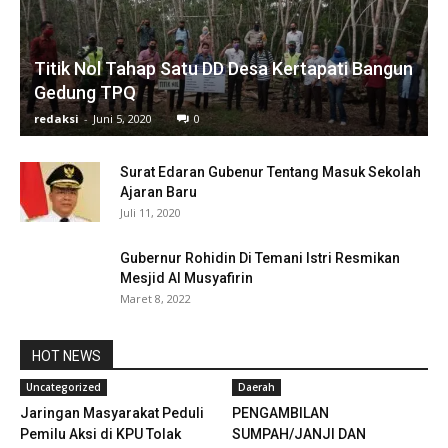
Titik Nol Tahap Satu DD Desa Kertapati Bangun
Gedung TPQ
redaksi
-
Juni 5, 2020
0
Surat Edaran Gubenur Tentang Masuk Sekolah
Ajaran Baru
Juli 11, 2020
Gubernur Rohidin Di Temani Istri Resmikan
Mesjid Al Musyafirin
Maret 8, 2022
HOT NEWS
Uncategorized
Daerah
Jaringan Masyarakat Peduli
PENGAMBILAN
Pemilu Aksi di KPU Tolak
SUMPAH/JANJI DAN