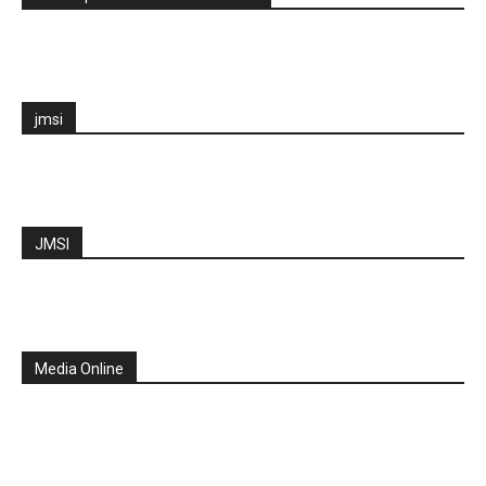
jmsi
JMSI
Media Online