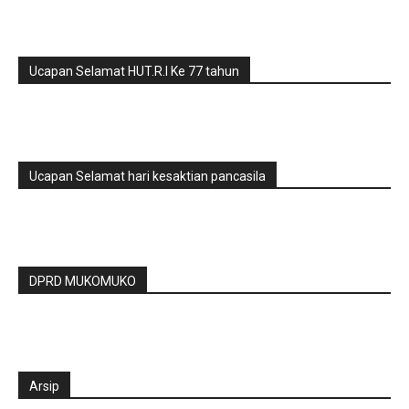
Ucapan Selamat HUT.R.I Ke 77 tahun
Ucapan Selamat hari kesaktian pancasila
DPRD MUKOMUKO
Arsip