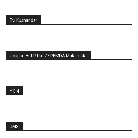
Evi Kusnandar
Ucapan Hut R.I ke 77 PEMDA Mukomuko
YOKI
JMSI