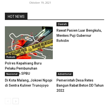
Oktober 19, 2021
HOT NEWS
Daerah
Rawat Pasien Luar Bengkulu,
Menkes Puji Gubernur
Rohidin
Hukum
Polres Kepahiang Buru
Pelaku Pembunuhan
Karyawan SPBU
Nasional
Advertorial
Di Kota Malang, Jokowi Ngopi
Pemerintah Desa Retes
di Sentra Kuliner Trunojoyo
Bangun Rabat Beton DD Tahun
2022