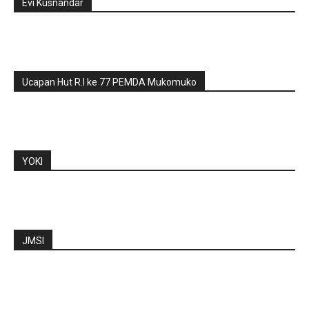
Evi Kusnandar
Ucapan Hut R.I ke 77 PEMDA Mukomuko
YOKI
JMSI