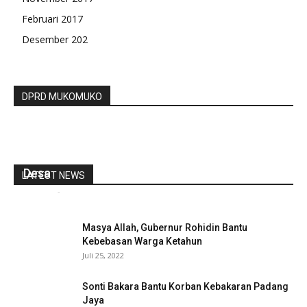
Februari 2017
Desember 202
DPRD MUKOMUKO
Bulan Ramadhan Pemdes Balam Bagikan BLT
Desa
LATEST NEWS
redaksi
-
April 18, 2022
0
Masya Allah, Gubernur Rohidin Bantu
Kebebasan Warga Ketahun
Juli 25, 2022
Sonti Bakara Bantu Korban Kebakaran Padang
Jaya